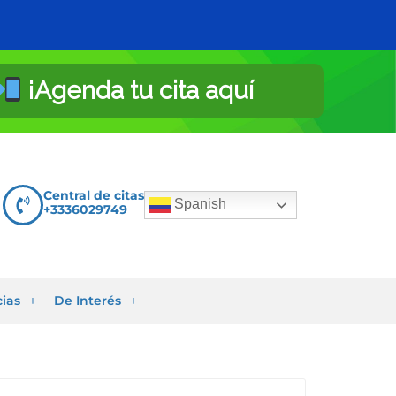
¡Agenda tu cita aquí
Central de citas
Spanish
+3336029749
cias
De Interés