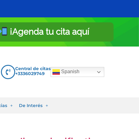
¡Agenda tu cita aquí
Central de citas
Spanish
+3336029749
cias
De Interés