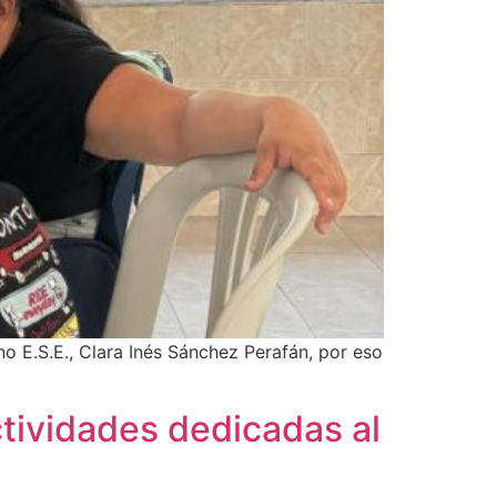
no E.S.E., Clara Inés Sánchez Perafán, por eso
ctividades dedicadas al