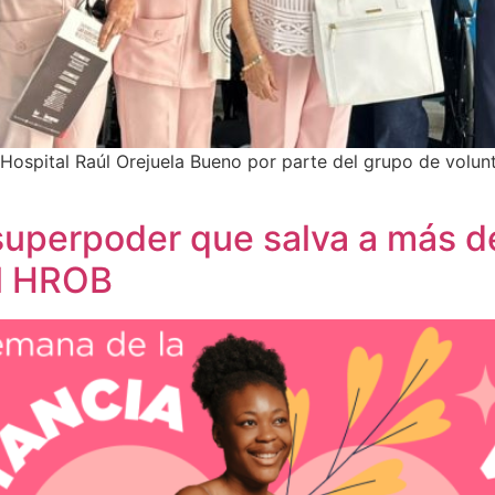
 Hospital Raúl Orejuela Bueno por parte del grupo de volun
 superpoder que salva a más 
el HROB