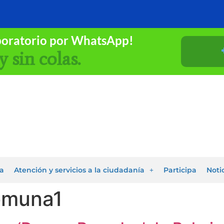
boratorio por WhatsApp!
y sin colas.
a
Atención y servicios a la ciudadanía
Participa
Noti
muna1