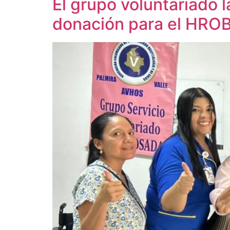
El grupo voluntariado l
donación para el HRO