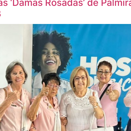
as ‘Damas Rosadas’ de Palmira 
B