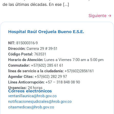
de las últimas décadas. En ese […]
Siguiente
→
Hospital Raúl Orejuela Bueno E.S.E.
NIT:
815000316-9
Dirección:
Carrera 29 # 39-51
Código Postal:
763531
Horario de Atención:
Lunes a Viernes 7:00 am a 5:00 pm
Conmutador:
+57(602) 285 61 61
línea de servicio a la ciudadanía:
+57(602)2856161
Agendar Citas:
+57(602) 282 29 97
Línea Anticorrupción:
+57 – 318 848 08 90
Urgencias:
24 horas
Correos electrónicos
ventanillaunica@hrob.gov.co
notificacionesjudiciales@hrob.gov.co
citasmedicas@hrob.gov.co