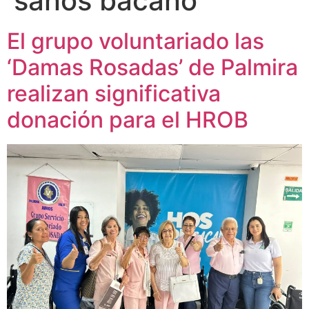
sanos bacano
El grupo voluntariado las
‘Damas Rosadas’ de Palmira
realizan significativa
donación para el HROB