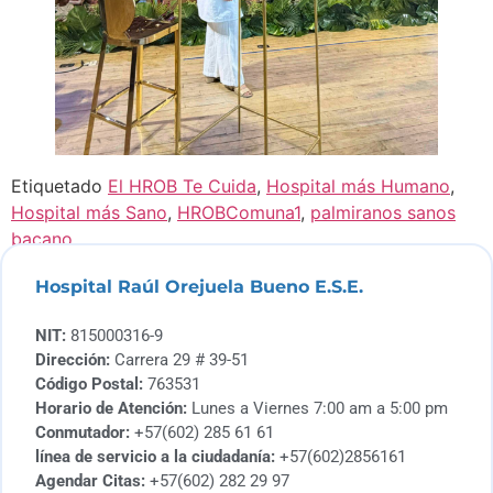
Etiquetado
El HROB Te Cuida
,
Hospital más Humano
,
Hospital más Sano
,
HROBComuna1
,
palmiranos sanos
bacano
Hospital Raúl Orejuela Bueno E.S.E.
NIT:
815000316-9
Dirección:
Carrera 29 # 39-51
Código Postal:
763531
Horario de Atención:
Lunes a Viernes 7:00 am a 5:00 pm
Conmutador:
+57(602) 285 61 61
línea de servicio a la ciudadanía:
+57(602)2856161
Agendar Citas:
+57(602) 282 29 97